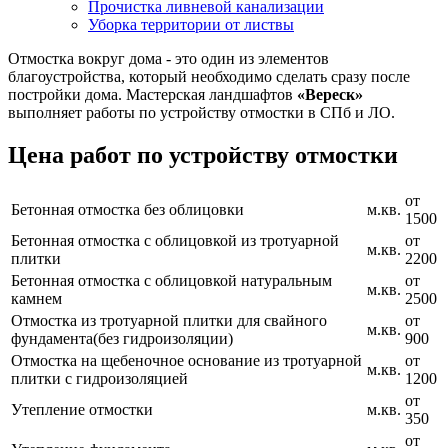
Прочистка ливневой канализации
Уборка территории от листвы
Отмостка вокруг дома - это один из элементов
благоустройства, который необходимо сделать сразу после
постройки дома. Мастерская ландшафтов
«Вереск»
выполняет работы по устройству отмостки в СПб и ЛО.
Цена работ по устройству отмостки
от
Бетонная отмостка без облицовки
м.кв.
1500
Бетонная отмостка с облицовкой из тротуарной
от
м.кв.
плитки
2200
Бетонная отмостка с облицовкой натуральным
от
м.кв.
камнем
2500
Отмостка из тротуарной плитки для свайного
от
м.кв.
фундамента(без гидроизоляции)
900
Отмостка на щебеночное основание из тротуарной
от
м.кв.
плитки с гидроизоляцией
1200
от
Утепление отмостки
м.кв.
350
от