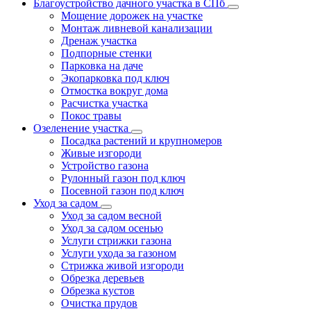
Благоустройство дачного участка в СПб
Мощение дорожек на участке
Монтаж ливневой канализации
Дренаж участка
Подпорные стенки
Парковка на даче
Экопарковка под ключ
Отмостка вокруг дома
Расчистка участка
Покос травы
Озеленение участка
Посадка растений и крупномеров
Живые изгороди
Устройство газона
Рулонный газон под ключ
Посевной газон под ключ
Уход за садом
Уход за садом весной
Уход за садом осенью
Услуги стрижки газона
Услуги ухода за газоном
Стрижка живой изгороди
Обрезка деревьев
Обрезка кустов
Очистка прудов