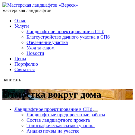
мастерская ландшафтов
О нас
Услуги
Ландшафтное проектирование в СПб
Благоустройство дачного участка в СПб
Озеленение участка
Уход за садом
Новости
Цены
Портфолио
Связаться
написать
Отмостка вокруг дома
Ландшафтное проектирование в СПб
Ландшафтные предпроектные работы
Состав ландшафтного проекта
Топографическая съемка участка
Анализ почвы на участке