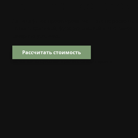
Ландшафтное проект
Ландшафтное проектирование — это не роскошь, а
создать красивый, функциональный и, что самое г
северных условиях.
Рассчитать стоимость
Бесплатная консультация и расчёт стоимости проекта