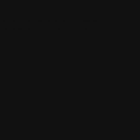
ирование в СПБ
 разумное вложение, которое позволяет
лавное, жизнеспособный сад в сложных