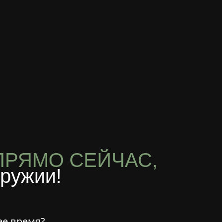
ПРЯМО СЕЙЧАС,
оружии!
е время?