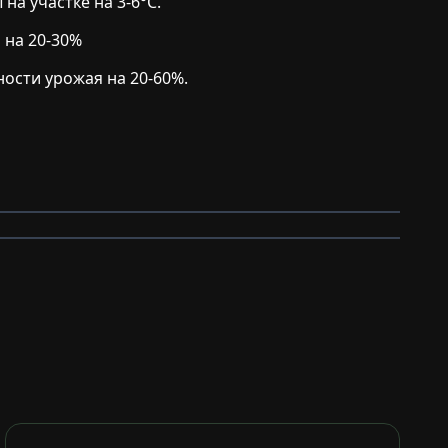
на участке на 3-6°C.
 на 20-30%
ости урожая на 20-60%.
Подпорные стены
Очистка прудов